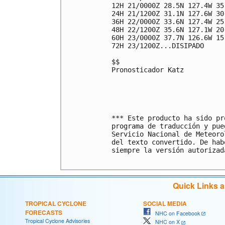
12H 21/0000Z 28.5N 127.4W 35
24H 21/1200Z 31.1N 127.6W 30
36H 22/0000Z 33.6N 127.4W 25
48H 22/1200Z 35.6N 127.1W 20
60H 23/0000Z 37.7N 126.6W 15
72H 23/1200Z...DISIPADO

$$

Pronosticador Katz

*** Este producto ha sido pr
programa de traducción y pue
Servicio Nacional de Meteoro
del texto convertido. De hab
siempre la versión autorizada
Quick Links 
TROPICAL CYCLONE
SOCIAL MEDIA
FORECASTS
NHC on Facebook
Tropical Cyclone Advisories
NHC on X