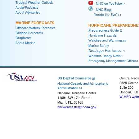
Tropical Weather Outlook
NHC on YouTube
Audio/Podcasts
NHC Blog:
About Advisories
"Inside the Eye"
MARINE FORECASTS
HURRICANE PREPAREDNE
Offshore Waters Forecasts
Preparedness Guide
Gridded Forecasts
Hurricane Hazards
Graphicast
Watches and Warnings
About Marine
Marine Safety
Ready.gov Hurricanes
Weather-Ready Nation
Emergency Management Offices
US Dept of Commerce
Central Pacif
2525 Correa
National Oceanic and Atmospheric
Suite 250
Administration
Honolulu, HI
National Hurricane Center
W-HFO.webm
11691 SW 17th Street
Miami, FL, 33165
nhcwebmaster@noaa.gov