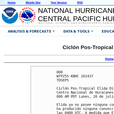
Home
Mobile Site
Text Version
RSS
NATIONAL HURRICAN
CENTRAL PACIFIC H
NATIONAL OCEANIC AND ATMOSPHERIC ADMIN
ANALYSIS & FORECASTS
DATA & TOOLS
EDUCA
Ciclón Pos-Tropical
Home
000

WTPZ55 KNHC 201437

TDSEP5

Ciclón Pos-Tropical Elida Di
Centro Nacional de Huracanes
800 AM PDT Lunes, 20 de julio
Elida ya no posee ninguna co
ha producido ninguna convecc
las 0400 UTC. A medida que E