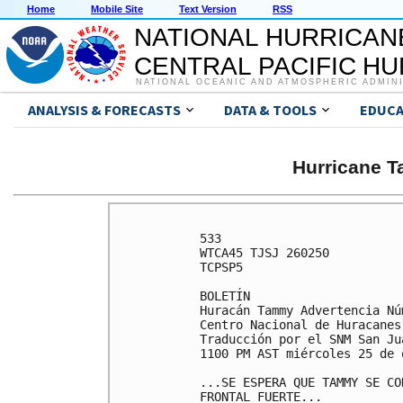
Home
Mobile Site
Text Version
RSS
NATIONAL HURRICAN
CENTRAL PACIFIC H
NATIONAL OCEANIC AND ATMOSPHERIC ADMIN
ANALYSIS & FORECASTS
DATA & TOOLS
EDUCA
Hurricane T
533 

WTCA45 TJSJ 260250

TCPSP5

BOLETÍN

Huracán Tammy Advertencia Núm
Centro Nacional de Huracanes
Traducción por el SNM San Jua
1100 PM AST miércoles 25 de 
...SE ESPERA QUE TAMMY SE CO
FRONTAL FUERTE... 
