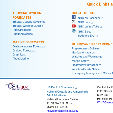
Quick Links 
TROPICAL CYCLONE
SOCIAL MEDIA
FORECASTS
NHC on Facebook
Tropical Cyclone Advisories
NHC on X
Tropical Weather Outlook
NHC on YouTube
Audio/Podcasts
NHC Blog:
About Advisories
"Inside the Eye"
MARINE FORECASTS
HURRICANE PREPAREDNE
Offshore Waters Forecasts
Preparedness Guide
Gridded Forecasts
Hurricane Hazards
Graphicast
Watches and Warnings
About Marine
Marine Safety
Ready.gov Hurricanes
Weather-Ready Nation
Emergency Management Offices
US Dept of Commerce
Central Pacif
2525 Correa
National Oceanic and Atmospheric
Suite 250
Administration
Honolulu, HI
National Hurricane Center
W-HFO.webm
11691 SW 17th Street
Miami, FL, 33165
nhcwebmaster@noaa.gov