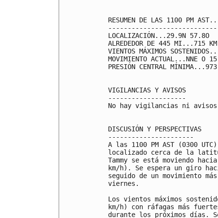
RESUMEN DE LAS 1100 PM AST..
----------------------------
LOCALIZACIÓN...29.9N 57.8O

ALREDEDOR DE 445 MI...715 KM
VIENTOS MÁXIMOS SOSTENIDOS..
MOVIMIENTO ACTUAL...NNE O 15
PRESIÓN CENTRAL MÍNIMA...973
VIGILANCIAS Y AVISOS

--------------------

No hay vigilancias ni avisos
DISCUSIÓN Y PERSPECTIVAS

----------------------

A las 1100 PM AST (0300 UTC)
localizado cerca de la latit
Tammy se está moviendo hacia
km/h). Se espera un giro hac
seguido de un movimiento más
viernes.

Los vientos máximos sostenid
km/h) con ráfagas más fuerte
durante los próximos días. S