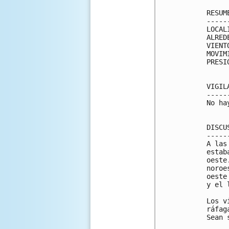
RESUM
-----
LOCAL
ALRED
VIENT
MOVIM
PRESI
VIGIL
-----
No ha
DISCU
-----
A las
estab
oeste
noroe
oeste
y el 
Los v
ráfag
Sean 