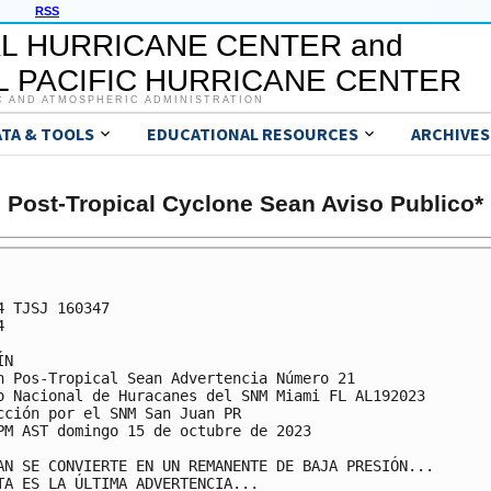
RSS
L HURRICANE CENTER and
 PACIFIC HURRICANE CENTER
C AND ATMOSPHERIC ADMINISTRATION
ATA & TOOLS
EDUCATIONAL RESOURCES
ARCHIVES
Post-Tropical Cyclone Sean Aviso Publico*
4 TJSJ 160347



N

n Pos-Tropical Sean Advertencia Número 21

o Nacional de Huracanes del SNM Miami FL AL192023

cción por el SNM San Juan PR

PM AST domingo 15 de octubre de 2023

AN SE CONVIERTE EN UN REMANENTE DE BAJA PRESIÓN...

TA ES LA ÚLTIMA ADVERTENCIA...
