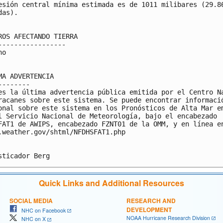
esión central mínima estimada es de 1011 milibares (29.86
as).

ROS AFECTANDO TIERRA

-----------------

o

MA ADVERTENCIA

--------

es la última advertencia pública emitida por el Centro Na
racanes sobre este sistema. Se puede encontrar informació
onal sobre este sistema en los Pronósticos de Alta Mar em
l Servicio Nacional de Meteorología, bajo el encabezado 

FAT1 de AWIPS, encabezado FZNT01 de la OMM, y en línea en
.weather.gov/shtml/NFDHSFAT1.php

Quick Links and Additional Resources
SOCIAL MEDIA
RESEARCH AND
DEVELOPMENT
NHC on Facebook
NOAA Hurricane Research Division
NHC on X