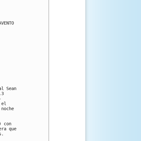
VENTO

l Sean 

3 



el 

noche 

 con 

ra que 

.
