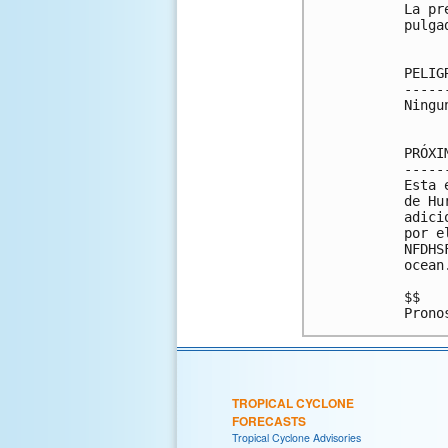
La pr
pulgad
PELIG
-----
Ningun
PRÓXI
-----
Esta 
de Hu
adici
por e
NFDHS
ocean
$$

TROPICAL CYCLONE
FORECASTS
Tropical Cyclone Advisories