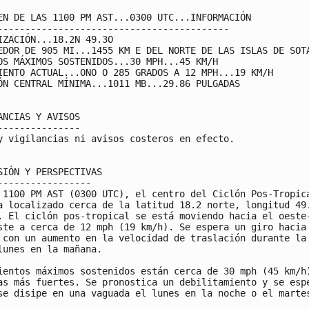
EN DE LAS 1100 PM AST...0300 UTC...INFORMACIÓN

------------------------------------------

IZACIÓN...18.2N 49.3O

EDOR DE 905 MI...1455 KM E DEL NORTE DE LAS ISLAS DE SOTA
OS MÁXIMOS SOSTENIDOS...30 MPH...45 KM/H

IENTO ACTUAL...ONO O 285 GRADOS A 12 MPH...19 KM/H

ÓN CENTRAL MÍNIMA...1011 MB...29.86 PULGADAS

ANCIAS Y AVISOS

---------------

y vigilancias ni avisos costeros en efecto.

SIÓN Y PERSPECTIVAS

-----------------

 1100 PM AST (0300 UTC), el centro del Ciclón Pos-Tropica
a localizado cerca de la latitud 18.2 norte, longitud 49.
. El ciclón pos-tropical se está moviendo hacia el oeste-
ste a cerca de 12 mph (19 km/h). Se espera un giro hacia 
 con un aumento en la velocidad de traslación durante la 
lunes en la mañana.

ientos máximos sostenidos están cerca de 30 mph (45 km/h)
as más fuertes. Se pronostica un debilitamiento y se espe
se disipe en una vaguada el lunes en la noche o el martes