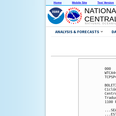
Home
Mobile Site
Text Version
NATIONA
CENTRAL
NATIONAL OCEANI
ANALYSIS & FORECASTS
D
000

WTCA4
TCPSP4
BOLETÍ
Cicló
Centr
Tradu
1100 
...SE
...ES