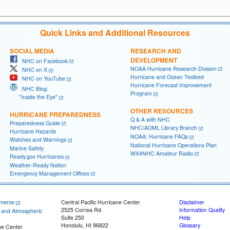
Quick Links and Additional Resources
SOCIAL MEDIA
RESEARCH AND
DEVELOPMENT
NHC on Facebook
NOAA Hurricane Research Division
NHC on X
Hurricane and Ocean Testbed
NHC on YouTube
Hurricane Forecast Improvement
NHC Blog:
Program
"Inside the Eye"
OTHER RESOURCES
HURRICANE PREPAREDNESS
Q & A with NHC
Preparedness Guide
NHC/AOML Library Branch
Hurricane Hazards
NOAA: Hurricane FAQs
Watches and Warnings
National Hurricane Operations Plan
Marine Safety
WX4NHC Amateur Radio
Ready.gov Hurricanes
Weather-Ready Nation
Emergency Management Offices
merce
Central Pacific Hurricane Center
Disclaimer
2525 Correa Rd
Information Quality
c and Atmospheric
Suite 250
Help
Honolulu, HI 96822
Glossary
ne Center