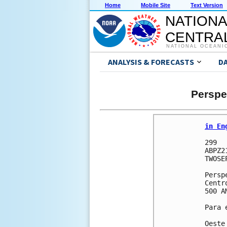
Home
Mobile Site
Text Version
NATIONA
CENTRAL
NATIONAL OCEANI
ANALYSIS & FORECASTS
D
Perspe
in En
299 

ABPZ2
TWOSEP
Persp
Centr
500 A
Para 
Oeste