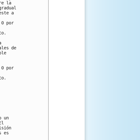
e la

radual

ste a

0 por

o.



les de

le

0 por

o.

 un

l

sión

 es
