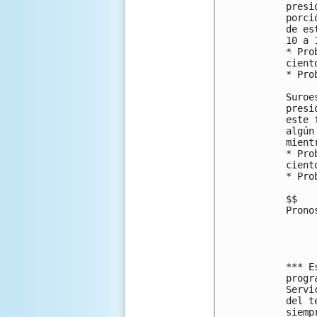
presi
porci
de es
10 a 
* Pro
ciento
* Pro
Suroe
presi
este 
algún
mient
* Pro
ciento
* Pro
$$

Prono
*** E
progr
Servi
del t
siemp