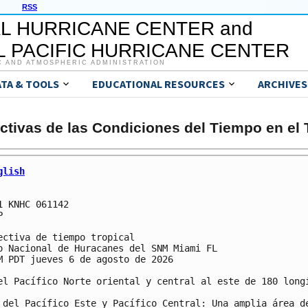
RSS
L HURRICANE CENTER and
 PACIFIC HURRICANE CENTER
C AND ATMOSPHERIC ADMINISTRATION
ATA & TOOLS
EDUCATIONAL RESOURCES
ARCHIVES
ctivas de las Condiciones del Tiempo en el 
glish
1 KNHC 061142



ectiva de tiempo tropical

o Nacional de Huracanes del SNM Miami FL

M PDT jueves 6 de agosto de 2026

el Pacífico Norte oriental y central al este de 180 longi
 del Pacífico Este y Pacífico Central: Una amplia área de