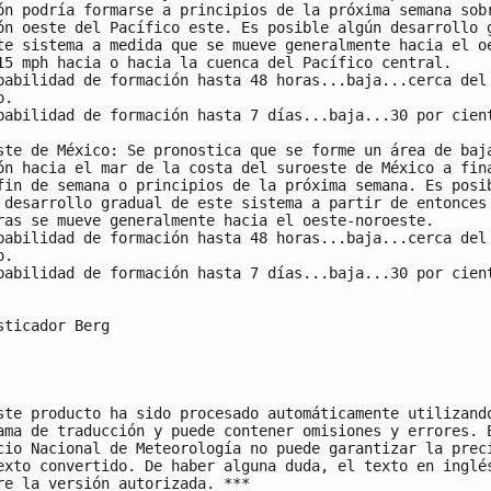
ón podría formarse a principios de la próxima semana sobr
ón oeste del Pacífico este. Es posible algún desarrollo g
te sistema a medida que se mueve generalmente hacia el oe
15 mph hacia o hacia la cuenca del Pacífico central.

babilidad de formación hasta 48 horas...baja...cerca del 
.

babilidad de formación hasta 7 días...baja...30 por cient
ste de México: Se pronostica que se forme un área de baja
ón hacia el mar de la costa del suroeste de México a fina
fin de semana o principios de la próxima semana. Es posib
 desarrollo gradual de este sistema a partir de entonces

ras se mueve generalmente hacia el oeste-noroeste.

babilidad de formación hasta 48 horas...baja...cerca del 
.

babilidad de formación hasta 7 días...baja...30 por cient
sticador Berg

ste producto ha sido procesado automáticamente utilizando
ama de traducción y puede contener omisiones y errores. E
cio Nacional de Meteorología no puede garantizar la preci
exto convertido. De haber alguna duda, el texto en inglés
re la versión autorizada. ***
