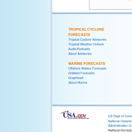
TROPICAL CYCLONE
FORECASTS
Tropical Cyclone Advisories
Tropical Weather Outlook
Audio/Podcasts
About Advisories
MARINE FORECASTS
Offshore Waters Forecasts
Gridded Forecasts
Graphicast
About Marine
US Dept of Com
National Oceani
Administration
National Hurrica