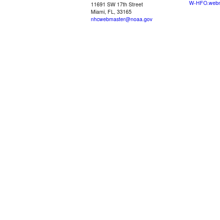
W-HFO.webm
11691 SW 17th Street
Miami, FL, 33165
nhcwebmaster@noaa.gov