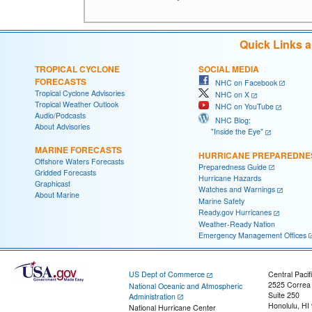
Quick Links 
TROPICAL CYCLONE
SOCIAL MEDIA
FORECASTS
NHC on Facebook
Tropical Cyclone Advisories
NHC on X
Tropical Weather Outlook
NHC on YouTube
Audio/Podcasts
NHC Blog:
About Advisories
"Inside the Eye"
MARINE FORECASTS
HURRICANE PREPAREDNE
Offshore Waters Forecasts
Preparedness Guide
Gridded Forecasts
Hurricane Hazards
Graphicast
Watches and Warnings
About Marine
Marine Safety
Ready.gov Hurricanes
Weather-Ready Nation
Emergency Management Offices
US Dept of Commerce
Central Pacif
2525 Correa
National Oceanic and Atmospheric
Suite 250
Administration
Honolulu, HI
National Hurricane Center