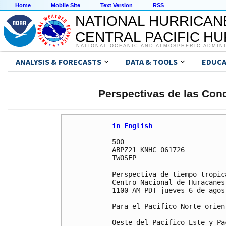
Home
Mobile Site
Text Version
RSS
NATIONAL HURRICAN
CENTRAL PACIFIC H
NATIONAL OCEANIC AND ATMOSPHERIC ADMIN
ANALYSIS & FORECASTS
DATA & TOOLS
EDUCA
Perspectivas de las Cond
in English
500 

ABPZ21 KNHC 061726

TWOSEP

Perspectiva de tiempo tropica
Centro Nacional de Huracanes
1100 AM PDT jueves 6 de agos
Para el Pacífico Norte orien
Oeste del Pacífico Este y Pa