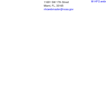
W-HFO.webm
11691 SW 17th Street
Miami, FL, 33165
nhcwebmaster@noaa.gov