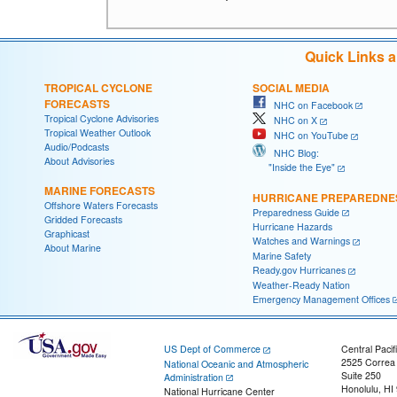
Quick Links 
TROPICAL CYCLONE
SOCIAL MEDIA
FORECASTS
NHC on Facebook
Tropical Cyclone Advisories
NHC on X
Tropical Weather Outlook
NHC on YouTube
Audio/Podcasts
NHC Blog:
About Advisories
"Inside the Eye"
MARINE FORECASTS
HURRICANE PREPAREDNE
Offshore Waters Forecasts
Preparedness Guide
Gridded Forecasts
Hurricane Hazards
Graphicast
Watches and Warnings
About Marine
Marine Safety
Ready.gov Hurricanes
Weather-Ready Nation
Emergency Management Offices
US Dept of Commerce
Central Pacif
2525 Correa
National Oceanic and Atmospheric
Suite 250
Administration
Honolulu, HI
National Hurricane Center