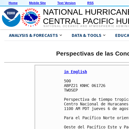
Home
Mobile Site
Text Version
RSS
NATIONAL HURRICAN
CENTRAL PACIFIC H
NATIONAL OCEANIC AND ATMOSPHERIC ADMIN
ANALYSIS & FORECASTS
DATA & TOOLS
EDUCA
Perspectivas de las Cond
in English
500 

ABPZ21 KNHC 061726

TWOSEP

Perspectiva de tiempo tropica
Centro Nacional de Huracanes
1100 AM PDT jueves 6 de agos
Para el Pacífico Norte orien
Oeste del Pacífico Este y Pa