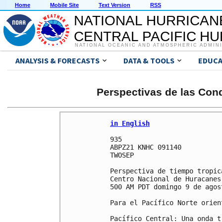
Home
Mobile Site
Text Version
RSS
NATIONAL HURRICAN
CENTRAL PACIFIC H
NATIONAL OCEANIC AND ATMOSPHERIC ADMIN
ANALYSIS & FORECASTS
DATA & TOOLS
EDUCA
Perspectivas de las Cond
in English
935 

ABPZ21 KNHC 091140

TWOSEP

Perspectiva de tiempo tropica
Centro Nacional de Huracanes
500 AM PDT domingo 9 de agos
Para el Pacífico Norte orien
Pacífico Central: Una onda t