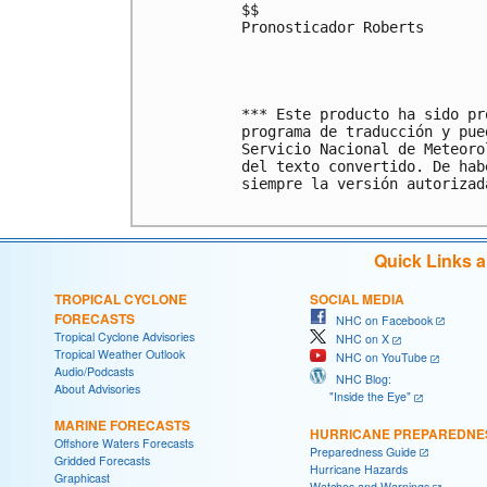
$$

Pronosticador Roberts

*** Este producto ha sido pr
programa de traducción y pue
Servicio Nacional de Meteoro
del texto convertido. De hab
siempre la versión autorizada
Quick Links 
TROPICAL CYCLONE
SOCIAL MEDIA
FORECASTS
NHC on Facebook
Tropical Cyclone Advisories
NHC on X
Tropical Weather Outlook
NHC on YouTube
Audio/Podcasts
NHC Blog:
About Advisories
"Inside the Eye"
MARINE FORECASTS
HURRICANE PREPAREDNE
Offshore Waters Forecasts
Preparedness Guide
Gridded Forecasts
Hurricane Hazards
Graphicast
Watches and Warnings