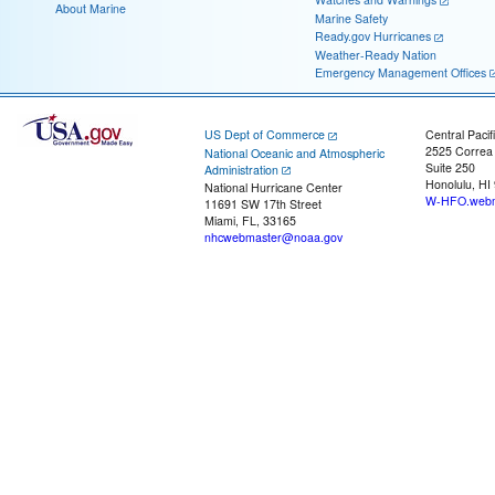
About Marine
Marine Safety
Ready.gov Hurricanes
Weather-Ready Nation
Emergency Management Offices
US Dept of Commerce
Central Pacif
2525 Correa
National Oceanic and Atmospheric
Suite 250
Administration
Honolulu, HI
National Hurricane Center
W-HFO.webm
11691 SW 17th Street
Miami, FL, 33165
nhcwebmaster@noaa.gov