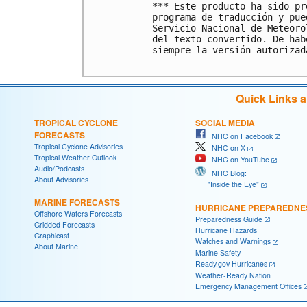
*** Este producto ha sido pr
programa de traducción y pue
Servicio Nacional de Meteoro
del texto convertido. De hab
siempre la versión autorizada
Quick Links 
TROPICAL CYCLONE
SOCIAL MEDIA
FORECASTS
NHC on Facebook
Tropical Cyclone Advisories
NHC on X
Tropical Weather Outlook
NHC on YouTube
Audio/Podcasts
NHC Blog:
About Advisories
"Inside the Eye"
MARINE FORECASTS
HURRICANE PREPAREDNE
Offshore Waters Forecasts
Preparedness Guide
Gridded Forecasts
Hurricane Hazards
Graphicast
Watches and Warnings
About Marine
Marine Safety
Ready.gov Hurricanes
Weather-Ready Nation
Emergency Management Offices