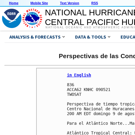
Home
Mobile Site
Text Version
RSS
NATIONAL HURRICAN
CENTRAL PACIFIC H
NATIONAL OCEANIC AND ATMOSPHERIC ADMIN
ANALYSIS & FORECASTS
DATA & TOOLS
EDUCA
Perspectivas de las Cond
in English
836 

ACCA62 KNHC 090521

TWOSAT

Perspectiva de tiempo tropica
Centro Nacional de Huracanes
200 AM EDT domingo 9 de agos
Para el Atlántico Norte...Ma
Atlántico Tropical Central: 