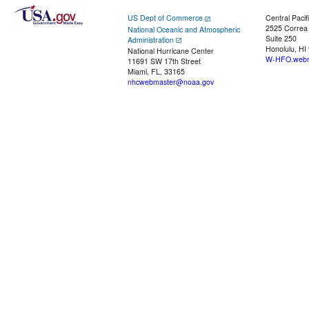
US Dept of Commerce
Central Pacif
2525 Correa
National Oceanic and Atmospheric
Suite 250
Administration
Honolulu, HI
National Hurricane Center
W-HFO.webm
11691 SW 17th Street
Miami, FL, 33165
nhcwebmaster@noaa.gov