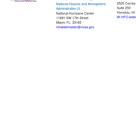
2525 Correa
National Oceanic and Atmospheric
Suite 250
Administration
Honolulu, HI
National Hurricane Center
W-HFO.webm
11691 SW 17th Street
Miami, FL, 33165
nhcwebmaster@noaa.gov