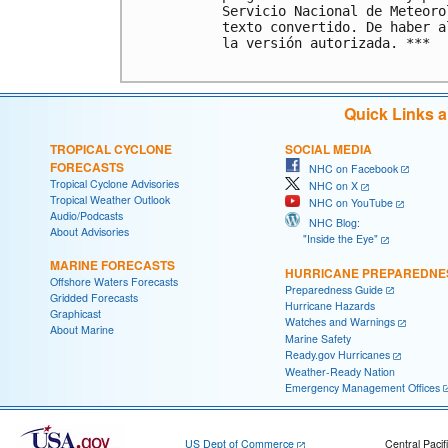
Servicio Nacional de Meteoro
texto convertido. De haber a
la versión autorizada. ***

Quick Links 
TROPICAL CYCLONE
SOCIAL MEDIA
FORECASTS
NHC on Facebook
Tropical Cyclone Advisories
NHC on X
Tropical Weather Outlook
NHC on YouTube
Audio/Podcasts
NHC Blog:
About Advisories
"Inside the Eye"
MARINE FORECASTS
HURRICANE PREPAREDNE
Offshore Waters Forecasts
Preparedness Guide
Gridded Forecasts
Hurricane Hazards
Graphicast
Watches and Warnings
About Marine
Marine Safety
Ready.gov Hurricanes
Weather-Ready Nation
Emergency Management Offices
US Dept of Commerce
Central Pacif