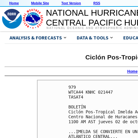
Home
Mobile Site
Text Version
RSS
NATIONAL HURRICAN
CENTRAL PACIFIC H
NATIONAL OCEANIC AND ATMOSPHERIC ADMIN
ANALYSIS & FORECASTS
DATA & TOOLS
EDUCA
Ciclón Pos-Tropi
Home
979 

WTCA44 KNHC 021447

TASAT4

BOLETÍN

Ciclón Pos-Tropical Imelda A
Centro Nacional de Huracanes
1100 AM AST jueves 02 de oct
...IMELDA SE CONVIERTE EN UN
ATLÁNTICO CENTRAL...
