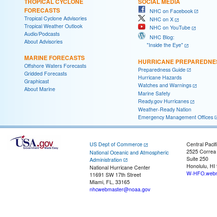
TROPICAL CYCLONE
SOCIAL MEDIA
FORECASTS
NHC on Facebook
Tropical Cyclone Advisories
NHC on X
Tropical Weather Outlook
NHC on YouTube
Audio/Podcasts
NHC Blog:
About Advisories
"Inside the Eye"
MARINE FORECASTS
HURRICANE PREPAREDNE
Offshore Waters Forecasts
Preparedness Guide
Gridded Forecasts
Hurricane Hazards
Graphicast
Watches and Warnings
About Marine
Marine Safety
Ready.gov Hurricanes
Weather-Ready Nation
Emergency Management Offices
US Dept of Commerce
Central Pacif
2525 Correa
National Oceanic and Atmospheric
Suite 250
Administration
Honolulu, HI
National Hurricane Center
W-HFO.webm
11691 SW 17th Street
Miami, FL, 33165
nhcwebmaster@noaa.gov