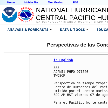
Home
Mobile Site
Text Version
RSS
NATIONAL HURRICAN
CENTRAL PACIFIC H
NATIONAL OCEANIC AND ATMOSPHERIC ADMIN
ANALYSIS & FORECASTS
DATA & TOOLS
EDUCA
Perspectivas de las Cond
in English
368 

ACPN51 PHFO 071726

TWOSCP

Perspectiva de tiempo tropica
Centro de Huracanes del Pací
Emitido por el Centro Nacion
800 AM HST viernes 07 de ago
Para el Pacífico Norte centr