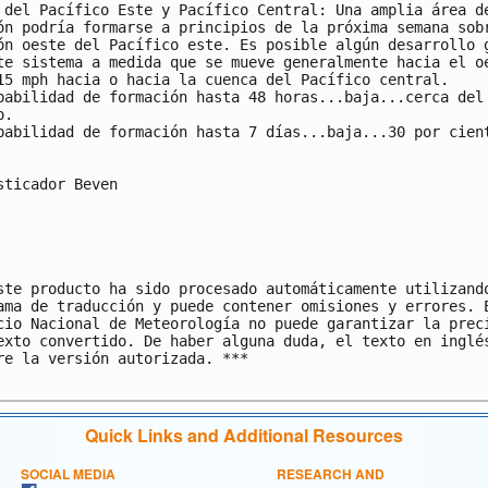
 del Pacífico Este y Pacífico Central: Una amplia área de
ón podría formarse a principios de la próxima semana sobr
ón oeste del Pacífico este. Es posible algún desarrollo g
te sistema a medida que se mueve generalmente hacia el oe
15 mph hacia o hacia la cuenca del Pacífico central.

babilidad de formación hasta 48 horas...baja...cerca del 
.

babilidad de formación hasta 7 días...baja...30 por cient
sticador Beven 

ste producto ha sido procesado automáticamente utilizando
ama de traducción y puede contener omisiones y errores. E
cio Nacional de Meteorología no puede garantizar la preci
exto convertido. De haber alguna duda, el texto en inglés
re la versión autorizada. ***

Quick Links and Additional Resources
SOCIAL MEDIA
RESEARCH AND