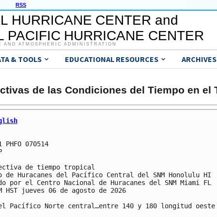
RSS
L HURRICANE CENTER and
 PACIFIC HURRICANE CENTER
C AND ATMOSPHERIC ADMINISTRATION
ATA & TOOLS
EDUCATIONAL RESOURCES
ARCHIVES
ctivas de las Condiciones del Tiempo en el 
glish
1 PHFO 070514



ectiva de tiempo tropical

o de Huracanes del Pacífico Central del SNM Honolulu HI

do por el Centro Nacional de Huracanes del SNM Miami FL

M HST jueves 06 de agosto de 2026

el Pacífico Norte central…entre 140 y 180 longitud oeste
