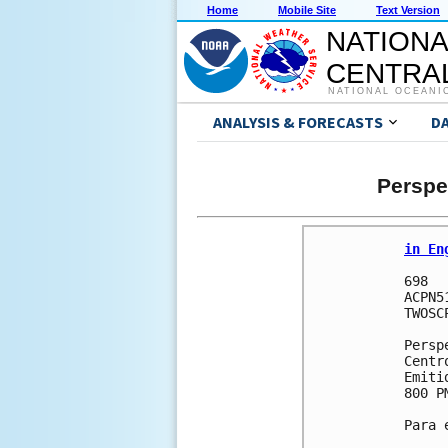
Home
Mobile Site
Text Version
NATIONA
CENTRAL
NATIONAL OCEANI
ANALYSIS & FORECASTS
D
Perspe
in En
698 

ACPN5
TWOSCP
Persp
Centr
Emiti
800 P
Para 