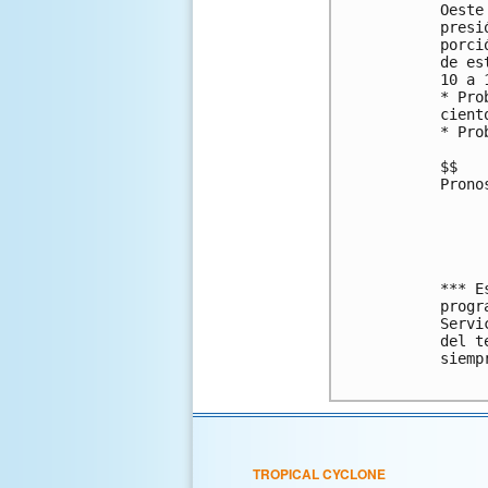
Oeste
presi
porci
de es
10 a 
* Pro
ciento
* Pro
$$

Prono
*** E
progr
Servi
del t
siemp
TROPICAL CYCLONE