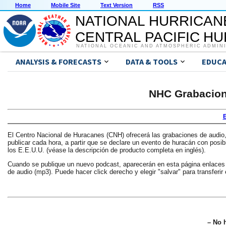
Home
Mobile Site
Text Version
RSS
NATIONAL HURRICAN
CENTRAL PACIFIC H
NATIONAL OCEANIC AND ATMOSPHERIC ADMIN
ANALYSIS & FORECASTS
DATA & TOOLS
EDUCA
NHC Grabacion
E
El Centro Nacional de Huracanes (CNH) ofrecerá las grabaciones de audio
publicar cada hora, a partir que se declare un evento de huracán con posibili
los E.E.U.U. (véase la descripción de producto completa en inglés).
Cuando se publique un nuevo podcast, aparecerán en esta página enlaces a
de audio (mp3). Puede hacer click derecho y elegir "salvar" para transferir
– No 