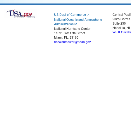
US Dept of Commerce
Central Pacif
2525 Correa
National Oceanic and Atmospheric
Suite 250
Administration
Honolulu, HI
National Hurricane Center
W-HFO.webm
11691 SW 17th Street
Miami, FL, 33165
nhcwebmaster@noaa.gov