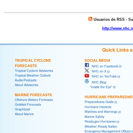
Usuarios de RSS - Sus
http://www.nhc.
Quick Links 
TROPICAL CYCLONE
SOCIAL MEDIA
FORECASTS
NHC on Facebook
Tropical Cyclone Advisories
NHC on X
Tropical Weather Outlook
NHC on YouTube
Audio/Podcasts
NHC Blog:
About Advisories
"Inside the Eye"
MARINE FORECASTS
HURRICANE PREPAREDNE
Offshore Waters Forecasts
Preparedness Guide
Gridded Forecasts
Hurricane Hazards
Graphicast
Watches and Warnings
About Marine
Marine Safety
Ready.gov Hurricanes
Weather-Ready Nation
Emergency Management Offices