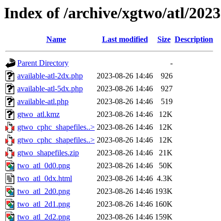
Index of /archive/xgtwo/atl/202
Name
Last modified
Size
Description
Parent Directory
-
available-atl-2dx.php
2023-08-26 14:46
926
available-atl-5dx.php
2023-08-26 14:46
927
available-atl.php
2023-08-26 14:46
519
gtwo_atl.kmz
2023-08-26 14:46
12K
gtwo_cphc_shapefiles..>
2023-08-26 14:46
12K
gtwo_cphc_shapefiles..>
2023-08-26 14:46
12K
gtwo_shapefiles.zip
2023-08-26 14:46
21K
two_atl_0d0.png
2023-08-26 14:46
50K
two_atl_0dx.html
2023-08-26 14:46
4.3K
two_atl_2d0.png
2023-08-26 14:46
193K
two_atl_2d1.png
2023-08-26 14:46
160K
two_atl_2d2.png
2023-08-26 14:46
159K