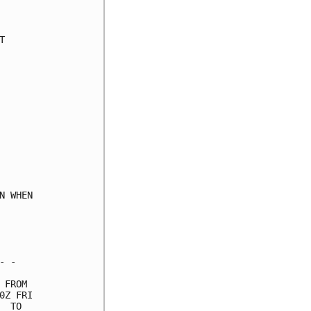
     

     

     

     

     

     

     

     

     

     

     

     

     

 WHEN

     

     

     

 -   

FROM 

Z FRI

 TO  
