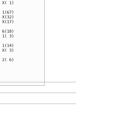
X( 1)

1(67)

X(32)

X(17)

6(18)

1( 3)

1(14)

X( 3)

2( 6)

     

     
