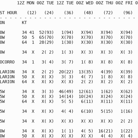
       12Z MON 00Z TUE 12Z TUE 00Z WED 00Z THU 00Z FRI 00
ST HOUR    (12)   (24)    (36)    (48)    (72)    (96)   
- - - - - - - - - - - - - - - - - - - - - - - - - - - - -
ON       KT                                              
0W       34 41  52(93)   1(94)   X(94)   X(94)   X(94)   
0W       50  5  65(70)   X(70)   X(70)   X(70)   X(70)   
0W       64  1  28(29)   1(30)   X(30)   X(30)   X(30)   
0W       34  X   2( 2)   1( 3)   X( 3)   X( 3)   X( 3)   
OCORRO   34  1   3( 4)   3( 7)   1( 8)   X( 8)   X( 8)   
LARION   34  X   2( 2)  20(22)  13(35)   4(39)   X(39)   
LARION   50  X   X( X)   3( 3)   4( 7)   1( 8)   X( 8)   
LARION   64  X   X( X)   X( X)   2( 2)   X( 2)   X( 2)   
5W       34  X   3( 3)  46(49)  12(61)   1(62)   X(62)   
5W       50  X   X( X)  14(14)  10(24)   X(24)   X(24)   
5W       64  X   X( X)   5( 5)   6(11)   X(11)   X(11)   
5W       34  X   X( X)   4( 4)   6(10)   5(15)   1(16)   
5W       34  X   X( X)   X( X)   X( X)   X( X)   2( 2)   
0W       34  X   X( X)   1( 1)   4( 5)  16(21)   1(22)   
0W       50  X   X( X)   X( X)   X( X)   4( 4)   X( 4)   