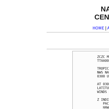
N
CEN
HOME
|
ZCZC M
TTAA00
TROPIC
NWS NA
0300 U
AT 030
LATITU
WINDS 
Z INDI
   PAC
   HAW