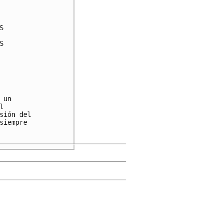




un



ión del

iempre
