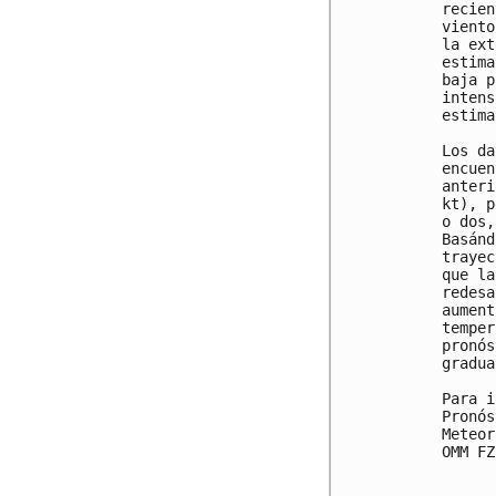
recien
viento
la ext
estima
baja p
intens
estima
Los da
encuen
anteri
kt), p
o dos,
Basánd
trayec
que la
redesa
aument
temper
pronós
gradua
Para i
Pronós
Meteor
OMM FZ