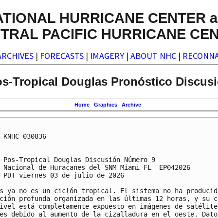
ATIONAL HURRICANE CENTER a
TRAL PACIFIC HURRICANE CE
ARCHIVES
|
FORECASTS
|
IMAGERY
|
ABOUT NHC
|
RECONNA
s-Tropical Douglas Pronóstico Discusi
Home
Graphics
Archive
 KNHC 030836

 Pos-Tropical Douglas Discusión Número 9

 Nacional de Huracanes del SNM Miami FL  EP042026

 PDT viernes 03 de julio de 2026

s ya no es un ciclón tropical. El sistema no ha producido
ción profunda organizada en las últimas 12 horas, y su ce
ivel está completamente expuesto en imágenes de satélite

es debido al aumento de la cizalladura en el oeste. Datos