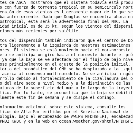
tes de ASCAT mostraron que el sistema todavía está produc
s con fuerza de tormenta tropical en su semicírculo norte
ensión de esos vientos es ligeramente mayor de lo que se

ba anteriormente. Dado que Douglas se encuentra ahora en 
ostropical, esta será la advertencia final del NHC. La

idad inicial es de 35 kt, según los vientos del dispersió
ciones más recientes por satélite.

tos del dispersión también indicaron que el centro de Dou
tra ligeramente a la izquierda de nuestras estimaciones

ores. El sistema se está moviendo hacia el nor-noroeste (
ero se anticipa un giro hacia el noroeste durante el próx
 ya que la baja se ve afectada por el flujo de bajo nivel
ose principalmente en el ajuste de la posición inicial, l
toria del pronóstico del CNH se ha desplazado a la izquie
 acerca al consenso multinomodelo. No se anticipa ningún

rrollo debido al fortalecimiento de la cizalladura del oe
o del aire seco a nivel medio y a la disminución de las

aturas de la superficie del mar a lo largo de la trayecto
tico. Por lo tanto, se pronostica que la baja se debilite
lmente este fin de semana y se disipe el domingo.

nformación adicional sobre este sistema, consulte los

ticos de Alta Mar emitidos por el Servicio Nacional de

ología, bajo el encabezado de AWIPS NFDHSFEPI, encabezado
PN02 KWBC y en la web en ocean.weather.gov/shtml/NFDHSFEP