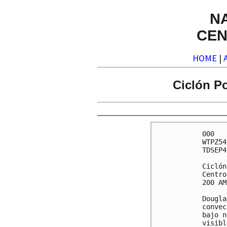
N
CEN
HOME
|
Ciclón Po
000

WTPZ54
TDSEP4

Ciclón
Centro
200 AM
Dougla
convec
bajo n
visibl