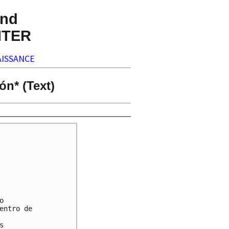
nd
NTER
ISSANCE
ón* (Text)


ntro de


