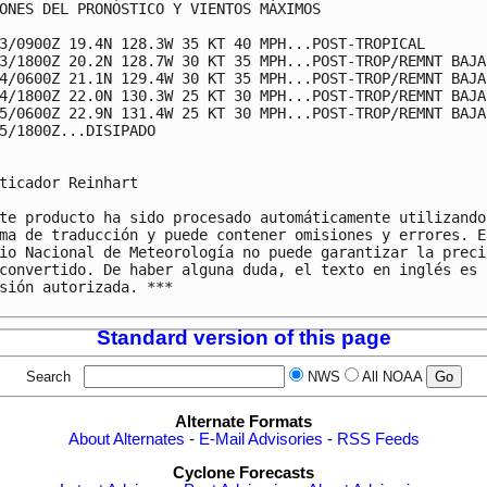
ONES DEL PRONÓSTICO Y VIENTOS MÁXIMOS

3/0900Z 19.4N 128.3W 35 KT 40 MPH...POST-TROPICAL

3/1800Z 20.2N 128.7W 30 KT 35 MPH...POST-TROP/REMNT BAJAS
4/0600Z 21.1N 129.4W 30 KT 35 MPH...POST-TROP/REMNT BAJA

4/1800Z 22.0N 130.3W 25 KT 30 MPH...POST-TROP/REMNT BAJAS
5/0600Z 22.9N 131.4W 25 KT 30 MPH...POST-TROP/REMNT BAJA

5/1800Z...DISIPADO

ticador Reinhart

te producto ha sido procesado automáticamente utilizando 
ma de traducción y puede contener omisiones y errores. El
io Nacional de Meteorología no puede garantizar la precis
convertido. De haber alguna duda, el texto en inglés es s
sión autorizada. ***

Standard version of this page
Search
NWS
All NOAA
Alternate Formats
About Alternates
-
E-Mail Advisories
-
RSS Feeds
Cyclone Forecasts