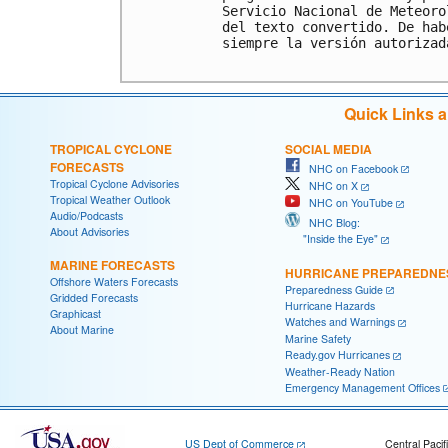
Servicio Nacional de Meteoro
del texto convertido. De hab
siempre la versión autorizada
Quick Links 
TROPICAL CYCLONE
SOCIAL MEDIA
FORECASTS
NHC on Facebook
Tropical Cyclone Advisories
NHC on X
Tropical Weather Outlook
NHC on YouTube
Audio/Podcasts
NHC Blog:
About Advisories
"Inside the Eye"
MARINE FORECASTS
HURRICANE PREPAREDNE
Offshore Waters Forecasts
Preparedness Guide
Gridded Forecasts
Hurricane Hazards
Graphicast
Watches and Warnings
About Marine
Marine Safety
Ready.gov Hurricanes
Weather-Ready Nation
Emergency Management Offices
US Dept of Commerce
Central Pacif