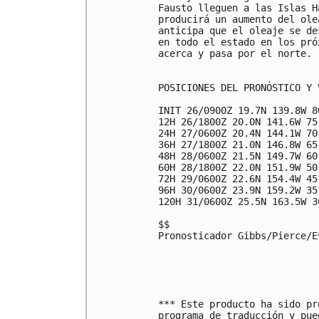
Fausto lleguen a las Islas H
producirá un aumento del ole
anticipa que el oleaje se de
en todo el estado en los pró
acerca y pasa por el norte.

POSICIONES DEL PRONÓSTICO Y 
INIT 26/0900Z 19.7N 139.8W 8
12H 26/1800Z 20.0N 141.6W 75
24H 27/0600Z 20.4N 144.1W 70
36H 27/1800Z 21.0N 146.8W 65
48H 28/0600Z 21.5N 149.7W 60
60H 28/1800Z 22.0N 151.9W 50
72H 29/0600Z 22.6N 154.4W 45
96H 30/0600Z 23.9N 159.2W 35
120H 31/0600Z 25.5N 163.5W 3
$$

Pronosticador Gibbs/Pierce/Ev
*** Este producto ha sido pr
programa de traducción y pue