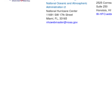
2525 Correa
National Oceanic and Atmospheric
Suite 250
Administration
Honolulu, HI
National Hurricane Center
W-HFO.webm
11691 SW 17th Street
Miami, FL, 33165
nhcwebmaster@noaa.gov