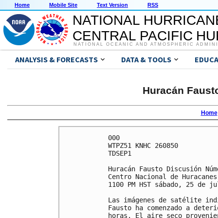
Home
Mobile Site
Text Version
RSS
NATIONAL HURRICAN
CENTRAL PACIFIC H
NATIONAL OCEANIC AND ATMOSPHERIC ADMIN
ANALYSIS & FORECASTS
DATA & TOOLS
EDUCA
Huracán Fausto
Home
000

WTPZ51 KNHC 260850

TDSEP1

Huracán Fausto Discusión Núme
Centro Nacional de Huracanes
1100 PM HST sábado, 25 de ju
Las imágenes de satélite ind
Fausto ha comenzado a deteri
horas. El aire seco provenie