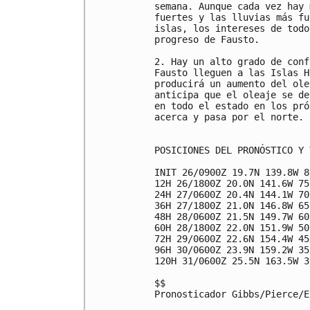
semana. Aunque cada vez hay 
fuertes y las lluvias más fu
islas, los intereses de todo
progreso de Fausto.

2. Hay un alto grado de conf
Fausto lleguen a las Islas H
producirá un aumento del ole
anticipa que el oleaje se de
en todo el estado en los pró
acerca y pasa por el norte.

POSICIONES DEL PRONÓSTICO Y 
INIT 26/0900Z 19.7N 139.8W 8
12H 26/1800Z 20.0N 141.6W 75
24H 27/0600Z 20.4N 144.1W 70
36H 27/1800Z 21.0N 146.8W 65
48H 28/0600Z 21.5N 149.7W 60
60H 28/1800Z 22.0N 151.9W 50
72H 29/0600Z 22.6N 154.4W 45
96H 30/0600Z 23.9N 159.2W 35
120H 31/0600Z 25.5N 163.5W 3
$$

Pronosticador Gibbs/Pierce/Ev