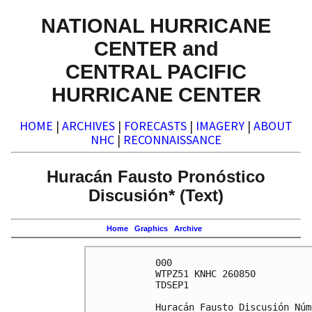
NATIONAL HURRICANE
CENTER and
CENTRAL PACIFIC
HURRICANE CENTER
HOME
|
ARCHIVES
|
FORECASTS
|
IMAGERY
|
ABOUT
NHC
|
RECONNAISSANCE
Huracán Fausto Pronóstico
Discusión* (Text)
Home
Graphics
Archive
000

WTPZ51 KNHC 260850

TDSEP1

Huracán Fausto Discusión Núm