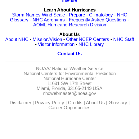
Intense
Learn About Hurricanes
Storm Names
Wind Scale
-
Prepare
-
Climatology
-
NHC
Glossary
-
NHC Acronyms
-
Frequently Asked Questions
-
AOML Hurricane-Research Division
About Us
About NHC
-
Mission/Vision
-
Other NCEP Centers
-
NHC Staff
-
Visitor Information
-
NHC Library
Contact Us
NOAA/
National Weather Service
National Centers for Environmental Prediction
National Hurricane Center
11691 SW 17th Street
Miami, Florida, 33165-2149 USA
nhcwebmaster@noaa.gov
Disclaimer
|
Privacy Policy
|
Credits
|
About Us
|
Glossary
|
Career Opportunities