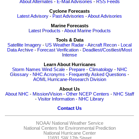
About Alternates
-
E-Mail Advisories
-
RSS Feeds
Cyclone Forecasts
Latest Advisory
-
Past Advisories
-
About Advisories
Marine Forecasts
Latest Products
-
About Marine Products
Tools & Data
Satellite Imagery
-
US Weather Radar
-
Aircraft Recon
-
Local
Data Archive
-
Forecast Verification
-
Deadliest/Costliest/Most
Intense
Learn About Hurricanes
Storm Names
Wind Scale
-
Prepare
-
Climatology
-
NHC
Glossary
-
NHC Acronyms
-
Frequently Asked Questions
-
AOML Hurricane-Research Division
About Us
About NHC
-
Mission/Vision
-
Other NCEP Centers
-
NHC Staff
-
Visitor Information
-
NHC Library
Contact Us
NOAA/
National Weather Service
National Centers for Environmental Prediction
National Hurricane Center
11691 SW 17th Street