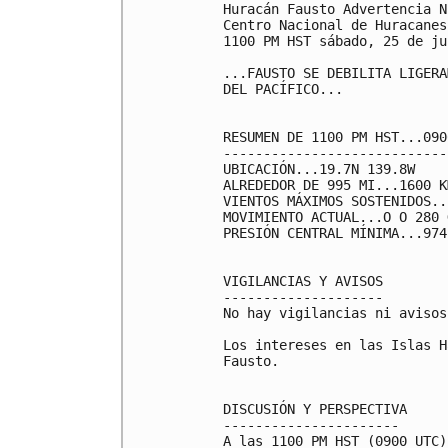
Huracán Fausto Advertencia N
Centro Nacional de Huracanes
1100 PM HST sábado, 25 de ju
...FAUSTO SE DEBILITA LIGERA
DEL PACÍFICO...

RESUMEN DE 1100 PM HST...090
----------------------------
UBICACIÓN...19.7N 139.8W

ALREDEDOR DE 995 MI...1600 K
VIENTOS MÁXIMOS SOSTENIDOS..
MOVIMIENTO ACTUAL...O O 280 
PRESIÓN CENTRAL MÍNIMA...974
VIGILANCIAS Y AVISOS

--------------------

No hay vigilancias ni avisos
Los intereses en las Islas H
Fausto.

DISCUSIÓN Y PERSPECTIVA

----------------------

A las 1100 PM HST (0900 UTC)