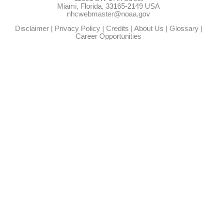
Miami, Florida, 33165-2149 USA
nhcwebmaster@noaa.gov
Disclaimer
|
Privacy Policy
|
Credits
|
About Us
|
Glossary
|
Career Opportunities