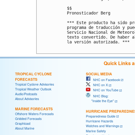
$$

Pronosticador Berg

*** Este producto ha sido pr
programa de traducción y pue
Servicio Nacional de Meteoro
texto convertido. De haber a
la versión autorizada. ***

Quick Links 
TROPICAL CYCLONE
SOCIAL MEDIA
FORECASTS
NHC on Facebook
Tropical Cyclone Advisories
NHC on X
Tropical Weather Outlook
NHC on YouTube
Audio/Podcasts
NHC Blog:
About Advisories
"Inside the Eye"
MARINE FORECASTS
HURRICANE PREPAREDNE
Offshore Waters Forecasts
Preparedness Guide
Gridded Forecasts
Hurricane Hazards
Graphicast
Watches and Warnings
About Marine
Marine Safety