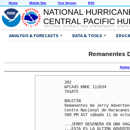
Home
Mobile Site
Text Version
RSS
NATIONAL HURRICAN
CENTRAL PACIFIC H
NATIONAL OCEANIC AND ATMOSPHERIC ADMIN
ANALYSIS & FORECASTS
DATA & TOOLS
EDUCA
Remanentes De
Home
282 

WTCA45 KNHC 112034

TASAT5

BOLETÍN

Remanentes De Jerry Adverten
Centro Nacional de Huracanes
500 PM AST sábado 11 de octu
...JERRY DEGENERA EN UNA VAGA
...ESTA ES LA ÚLTIMA ADVERTEN