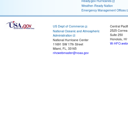
Ready.gov Hurricanes
Weather-Ready Nation
Emergency Management Offices
US Dept of Commerce
Central Pacif
2525 Correa
National Oceanic and Atmospheric
Suite 250
Administration
Honolulu, HI
National Hurricane Center
W-HFO.webm
11691 SW 17th Street
Miami, FL, 33165
nhcwebmaster@noaa.gov