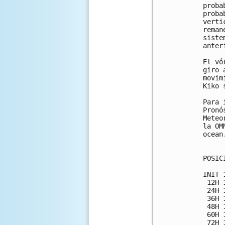
proba
proba
verti
reman
siste
anter
El vó
giro 
movim
Kiko 
Para 
Pronó
Meteo
la OM
ocean
POSIC
INIT 
 12H 
 24H 
 36H 
 48H 
 60H 
 72H 