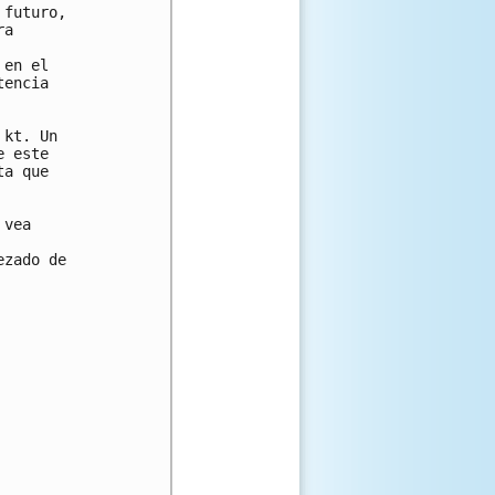
futuro,

a

en el

encia

kt. Un

 este

a que

vea

zado de
