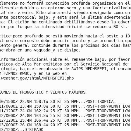
blemente no formará convección profunda organizada en el 
blemente debido a un entorno seco y una fuerte cizalladur
cal del viento. Kiko ahora está siendo designado como un

ente postropical bajo, y esta será la última advertencia 
ma. El ciclón ha continuado debilitándose desde la advert
ior por lo que la intensidad inicial se reduce a 30 kt.

rtice poco profundo se está moviendo hacia el oeste a 10 
al oeste-noroeste debe ocurrir pronto y se pronostica que
iento general continúe durante los próximos dos días hast
se abra en una vaguada y se disipe.

información adicional sobre el remanente bajo, por favor 
sticos de Alta Mar emitidos por el Servicio Nacional de

rología, bajo el encabezado de AWIPS NFDHSFEPI, el encabe
M FZPN02 KWBC, y en la web en

.weather.gov/shtml/NFDHSFEPI.php

IONES DE PRONÓSTICO Y VIENTOS MÁXIMOS

10/1500Z 22.9N 158.1W 30 KT 35 MPH...POST-TROPICAL

11/0000Z 23.4N 159.8W 30 KT 35 MPH...POST-TROP/REMNT LOW

11/1200Z 24.0N 162.2W 25 KT 30 MPH...POST-TROP/REMNT LOW

12/0000Z 24.8N 164.3W 25 KT 30 MPH...POST-TROP/REMNT LOW

12/1200Z 25.4N 166.4W 25 KT 30 MPH...POST-TROP/REMNT LOW

13/0000Z 26.0N 168.4W 20 KT 25 MPH...POST-TROP/REMNT LOW

13/1200Z...DISIPADO
