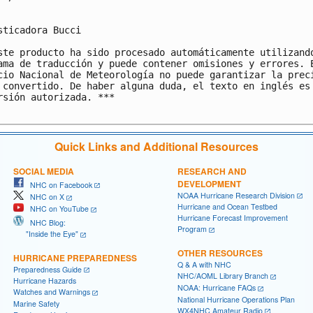
sticadora Bucci

ste producto ha sido procesado automáticamente utilizando
ama de traducción y puede contener omisiones y errores. E
cio Nacional de Meteorología no puede garantizar la preci
 convertido. De haber alguna duda, el texto en inglés es 
rsión autorizada. ***

Quick Links and Additional Resources
SOCIAL MEDIA
RESEARCH AND
DEVELOPMENT
NHC on Facebook
NOAA Hurricane Research Division
NHC on X
Hurricane and Ocean Testbed
NHC on YouTube
Hurricane Forecast Improvement
NHC Blog:
Program
"Inside the Eye"
OTHER RESOURCES
HURRICANE PREPAREDNESS
Q & A with NHC
Preparedness Guide
NHC/AOML Library Branch
Hurricane Hazards
NOAA: Hurricane FAQs
Watches and Warnings
National Hurricane Operations Plan
Marine Safety
WX4NHC Amateur Radio