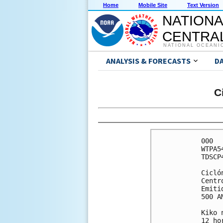
Home
Mobile Site
Text Version
NATIONA
CENTRAL
NATIONAL OCEANI
ANALYSIS & FORECASTS
D
C
000

WTPA5
TDSCP4
Cicló
Centr
Emiti
500 A
Kiko 
12 ho