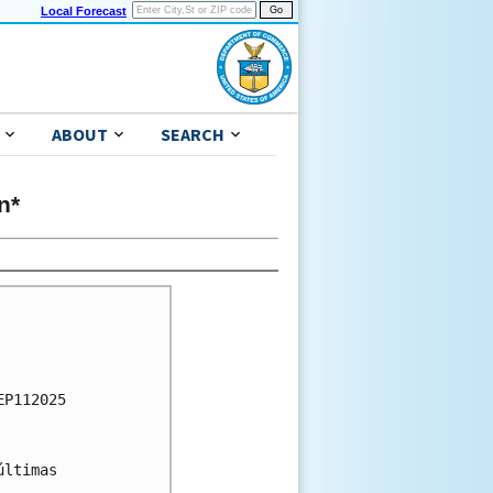
Local Forecast
ABOUT
SEARCH
n*
P112025

ltimas
