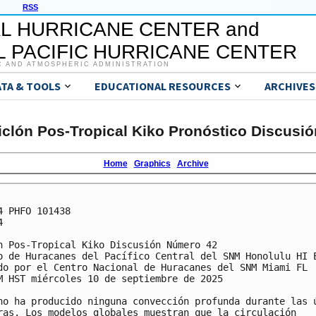
RSS
L HURRICANE CENTER and
 PACIFIC HURRICANE CENTER
C AND ATMOSPHERIC ADMINISTRATION
ATA & TOOLS
EDUCATIONAL RESOURCES
ARCHIVES
iclón Pos-Tropical Kiko Pronóstico Discusió
Home
Graphics
Archive
4 PHFO 101438



n Pos-Tropical Kiko Discusión Número 42

o de Huracanes del Pacífico Central del SNM Honolulu HI E
do por el Centro Nacional de Huracanes del SNM Miami FL

M HST miércoles 10 de septiembre de 2025

no ha producido ninguna convección profunda durante las ú
ras. Los modelos globales muestran que la circulación
