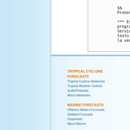
$$

Prono
*** E
progr
Servi
texto
la ve
TROPICAL CYCLONE
FORECASTS
Tropical Cyclone Advisories
Tropical Weather Outlook
Audio/Podcasts
About Advisories
MARINE FORECASTS
Offshore Waters Forecasts
Gridded Forecasts
Graphicast
About Marine