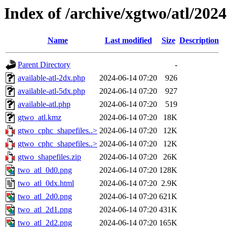
Index of /archive/xgtwo/atl/202
Name
Last modified
Size
Description
Parent Directory
-
available-atl-2dx.php
2024-06-14 07:20
926
available-atl-5dx.php
2024-06-14 07:20
927
available-atl.php
2024-06-14 07:20
519
gtwo_atl.kmz
2024-06-14 07:20
18K
gtwo_cphc_shapefiles..>
2024-06-14 07:20
12K
gtwo_cphc_shapefiles..>
2024-06-14 07:20
12K
gtwo_shapefiles.zip
2024-06-14 07:20
26K
two_atl_0d0.png
2024-06-14 07:20
128K
two_atl_0dx.html
2024-06-14 07:20
2.9K
two_atl_2d0.png
2024-06-14 07:20
621K
two_atl_2d1.png
2024-06-14 07:20
431K
two_atl_2d2.png
2024-06-14 07:20
165K